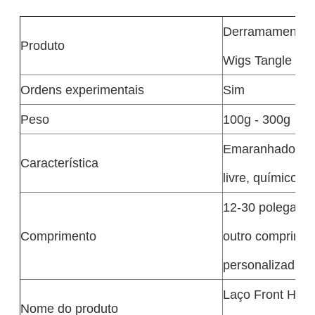
Derramamento li
Produto
Wigs Tangle do l
Ordens experimentais
Sim
Peso
100g - 300g
Emaranhado livr
Característica
livre, químico, 
12-30 polegadas
Comprimento
outro comprimen
personalizadas
Laço Front Hum
Nome do produto