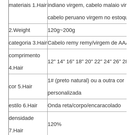
materiais 1.Hair
indiano virgem, cabelo malaio virge
cabelo peruano virgem no estoque
2.Weight
120g~200g
categoria 3.Hair
Cabelo remy remy/virgem de AAAA
comprimento
12" 14" 16" 18" 20" 22" 24" 26" 28" 3
4.Hair
1# (preto natural) ou a outra cor
cor 5.Hair
personalizada
estilo 6.Hair
Onda reta/corpo/encaracolado
densidade
120%
7.Hair