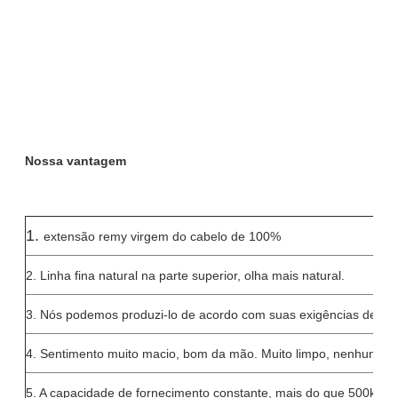
Nossa vantagem
1.
extensão remy virgem do cabelo de 100%
2. Linha fina natural na parte superior, olha mais natural.
3. Nós podemos produzi-lo de acordo com suas exigências detalh
4. Sentimento muito macio, bom da mão. Muito limpo, nenhumas 
5. A capacidade de fornecimento constante, mais do que 500kg adi