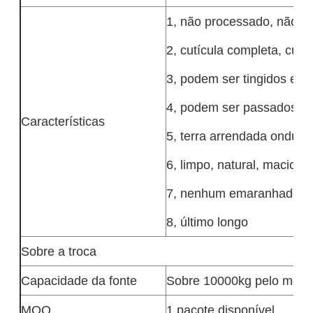
1, não processado, não-t
2, cutícula completa, cutí
3, podem ser tingidos e d
4, podem ser passados
Características
5, terra arrendada ondul
6, limpo, natural, macio, l
7, nenhum emaranhado, n
8, último longo
Sobre a troca
Capacidade da fonte
Sobre 10000kg pelo mês
MOQ
1 pacote disponível