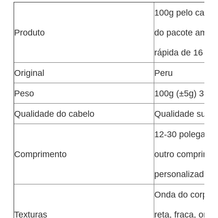
100g pelo cabe
Produto
do pacote amostr
rápida de 16 po
Original
Peru
Peso
100g (±5g) 3,5 
Qualidade do cabelo
Qualidade super
12-30 polegadas
Comprimento
outro comprimen
personalizadas
Onda do corpo,
Texturas
reta, fraca, ond