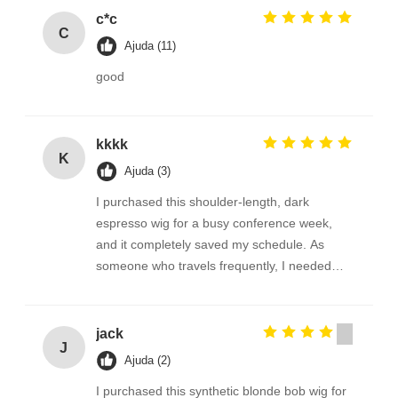
c*c
C
Ajuda (11)
good
kkkk
K
Ajuda (3)
I purchased this shoulder-length, dark
espresso wig for a busy conference week,
and it completely saved my schedule. As
someone who travels frequently, I needed
something that looked polished but required
zero maintenance. This wig delivered exactly
that.
jack
J
Ajuda (2)
I purchased this synthetic blonde bob wig for