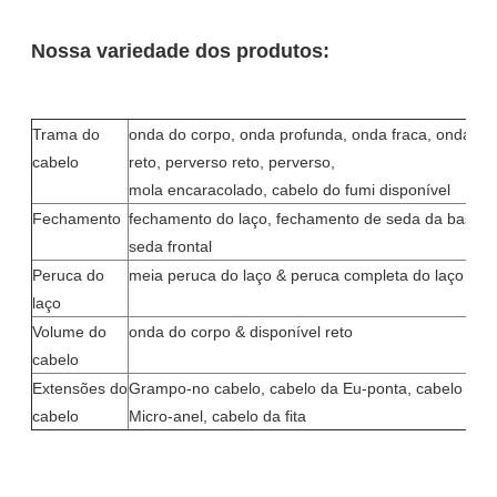
Nossa variedade dos produtos:
Trama do
onda do corpo, onda profunda, onda fraca, onda de
cabelo
reto, perverso reto, perverso,
mola encaracolado, cabelo do fumi disponível
Fechamento
fechamento do laço, fechamento de seda da base, la
seda frontal
Peruca do
meia peruca do laço & peruca completa do laço
laço
Volume do
onda do corpo & disponível reto
cabelo
Extensões do
Grampo-no cabelo, cabelo da Eu-ponta, cabelo da U
cabelo
Micro-anel, cabelo da fita