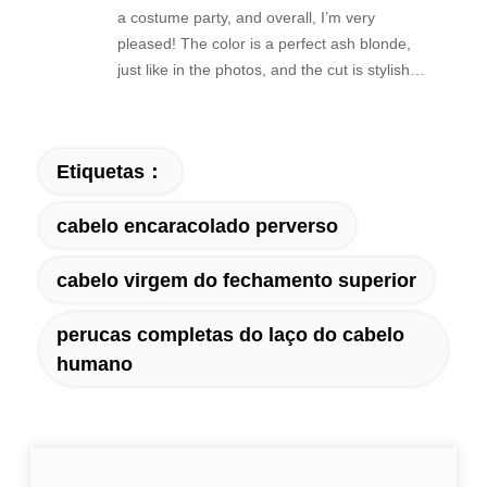
a costume party, and overall, I’m very
pleased! The color is a perfect ash blonde,
just like in the photos, and the cut is stylish
and modern. It arrived well-packaged and felt
surprisingly soft for a synthetic fiber—no
unnatural shine, which was a big plus. Pros:
Etiquetas：
Appearance: Looks very natural and matches
the product images exactly. Fit: The
cabelo encaracolado perverso
adjustable straps and combs inside kept it
secure all night. I have a slightly larger-than-
cabelo virgem do fechamento superior
average head, and it was still comfortable.
Tangle Resistance: I wore it for about 6 hours,
and it didn’t tangle much, even with some
perucas completas do laço do cabelo
dancing! Value for Money: For the price, the
humano
quality is excellent. A Few Considerations (Not
Deal-Breakers): The cap is a standard
medium. It fits well, but if you have very thick
or long hair, you might need to braid or pin it